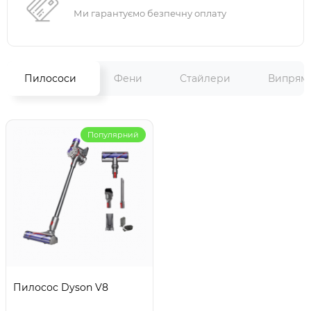
Ми гарантуємо безпечну оплату
Пилососи
Фени
Стайлери
Випрямл
Популярний
Пилосос Dyson V8