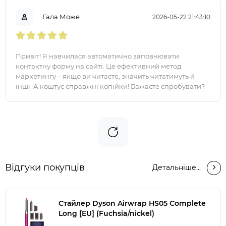
Гала Може
2026-05-22 21:43:10
Привіт! Я навчилася автоматично заповнювати
контактну форму на сайті. Це ефективний метод
маркетингу – якщо ви читаєте, значить читатимуть й
інші. А коштує справжні копійки! Бажаєте спробувати?
Звертайтесь - https://elektronink..
Відгуки покупців
Детальніше...
Стайлер Dyson Airwrap HS05 Complete
Long [EU] (Fuchsia/nickel)