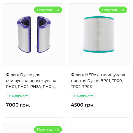
Популярний
Популярний
Фільтр Dyson для
Фільтр HEPA до очищувачів
очищувача-зволожувача
повітря Dyson BP01, TP00,
PH01, РН02, PH3A, PH04,
TP02, TP03
НР06, ТР06
В наявності
В наявності
7000 грн.
4500 грн.
Популярний